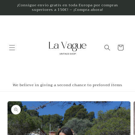
Ir
¡Consigue envío gratis en toda Europa por compras
directamente
superiores a 150€! – ¡Compra ahora!
al contenido
Carrito
We believe in giving a second chance to preloved items
Ir
directamente
a la
información
del producto