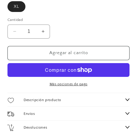
XL
Cantidad
Reducir
Aumentar
cantidad
cantidad
para
para
MANON
MANON
Agregar al carrito
CAMISA
CAMISA
VINTAGE
VINTAGE
Más opciones de pago
Descripción producto
Envíos
Devoluciones